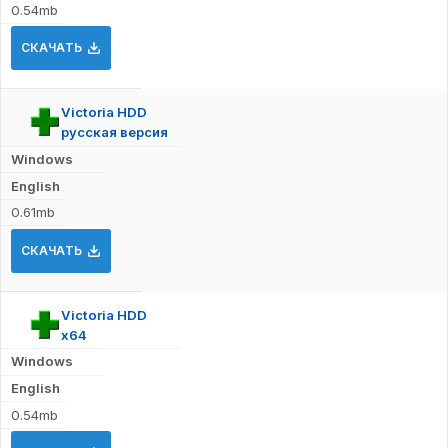
0.54mb
СКАЧАТЬ
Victoria HDD
русская версия
Windows
English
0.61mb
СКАЧАТЬ
Victoria HDD
x64
Windows
English
0.54mb