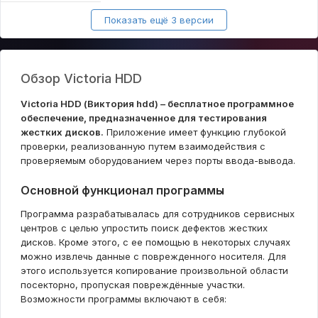
Показать ещё 3 версии
Обзор Victoria HDD
Victoria HDD (Виктория hdd) – бесплатное программное
обеспечение, предназначенное для тестирования
жестких дисков.
Приложение имеет функцию глубокой
проверки, реализованную путем взаимодействия с
проверяемым оборудованием через порты ввода-вывода.
Основной функционал программы
Программа разрабатывалась для сотрудников сервисных
центров с целью упростить поиск дефектов жестких
дисков. Кроме этого, с ее помощью в некоторых случаях
можно извлечь данные с поврежденного носителя. Для
этого используется копирование произвольной области
посекторно, пропуская повреждённые участки.
Возможности программы включают в себя: