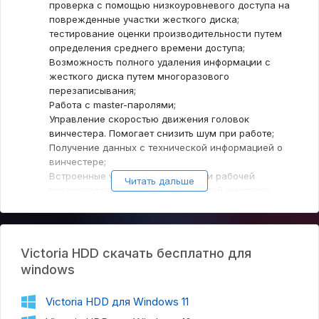
проверка с помощью низкоуровневого доступа на
поврежденные участки жесткого диска;
тестирование оценки производительности путем
определения среднего времени доступа;
Возможность полного удаления информации с
жесткого диска путем многоразового
перезаписывания;
Работа с master-паролями;
Управление скоростью движения головок
винчестера. Помогает снизить шум при работе;
Получение данных с технической информацией о
винчестере;
Встроенные утилиты для проверки рабочей
Читать дальше
поверхности и механических частей жесткого
диска.
Помимо этого, в программе имеется встроенный
файловый менеджер для удобной работы с данными на
Victoria HDD скачать бесплатно для
диске из одного окна. Предусмотрена возможность
windows
снятия и записи образов диска из интерфейса
программы.
Victoria HDD для Windows 11
Кроме тестирования, с помощью утилиты можно