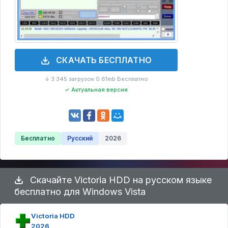
СКАЧАТЬ БЕСПЛАТНО
↓ 3 345 загрузок
0.61mb
Бесплатно
·
·
✓ Актуальная версия
Бесплатно
Русский
2026
Скачайте Victoria HDD на русском языке
бесплатно для Windows Vista
Victoria HDD
2026