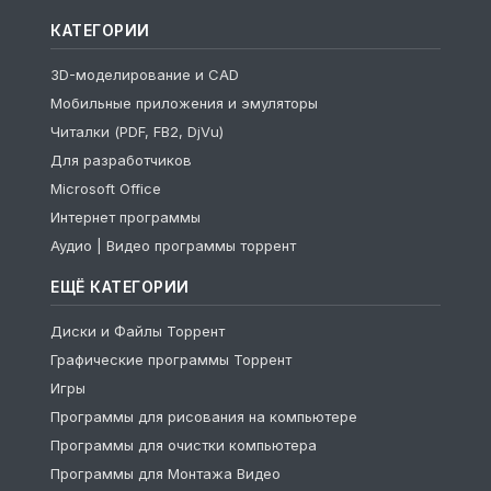
КАТЕГОРИИ
3D-моделирование и CAD
Мобильные приложения и эмуляторы
Читалки (PDF, FB2, DjVu)
Для разработчиков
Microsoft Office
Интернет программы
Аудио | Видео программы торрент
ЕЩЁ КАТЕГОРИИ
Диски и Файлы Торрент
Графические программы Торрент
Игры
Программы для рисования на компьютере
Программы для очистки компьютера
Программы для Монтажа Видео