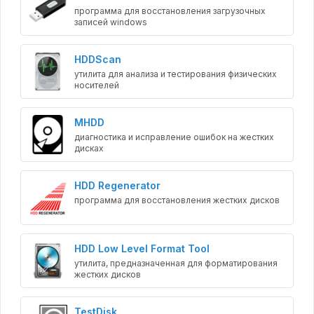
программа для восстановления загрузочных
записей windows
HDDScan
утилита для анализа и тестирования физических
носителей
MHDD
диагностика и исправление ошибок на жестких
дисках
HDD Regenerator
программа для восстановления жестких дисков
HDD Low Level Format Tool
утилита, предназначенная для форматирования
жестких дисков
TestDisk