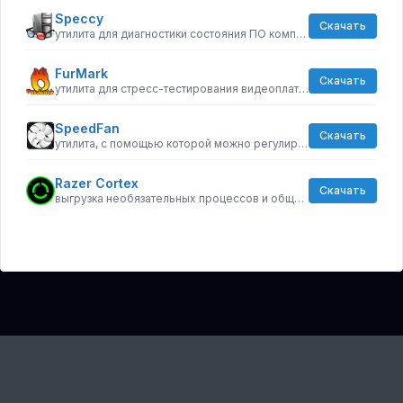
Speccy
Скачать
утилита для диагностики состояния ПО компьютера
FurMark
Скачать
утилита для стресс-тестирования видеоплат, совместимых с API OpenGL
SpeedFan
Скачать
утилита, с помощью которой можно регулировать скорость вращения кулеров компьютера
Razer Cortex
Скачать
выгрузка необязательных процессов и общая оптимизации ресурсов